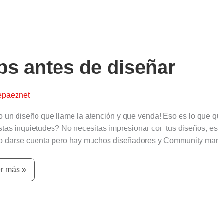
s
es
ps antes de diseñar
eñar
epaeznet
o un diseño que llame la atención y que venda! Eso es lo que 
stas inquietudes? No necesitas impresionar con tus diseños, es
o darse cuenta pero hay muchos diseñadores y Community man
r más »