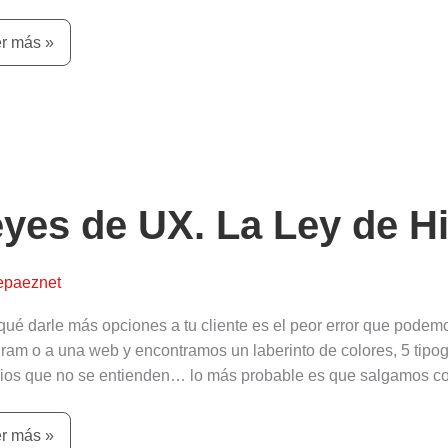
r más »
es
.
yes de UX. La Ley de H
epaeznet
k
qué darle más opciones a tu cliente es el peor error que pode
gram o a una web y encontramos un laberinto de colores, 5 tipogr
cios que no se entienden… lo más probable es que salgamos co
r más »