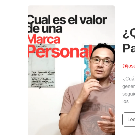
¿Q
sig
ten
¿Q
un
bu
Pa
Bra
Par
2
@jos
¿Cuál
gener
segui
los
Lee