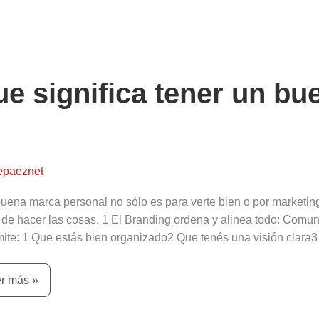
e
nifica
er
e significa tener un bu
en
nding
te
epaeznet
uena marca personal no sólo es para verte bien o por marketing,
 de hacer las cosas. 1 El Branding ordena y alinea todo: Comun
mite: 1 Que estás bien organizado2 Que tenés una visión clara
r más »