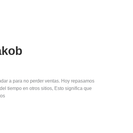
akob
ayudar a para no perder ventas. Hoy repasamos
el tiempo en otros sitios, Esto significa que
dos