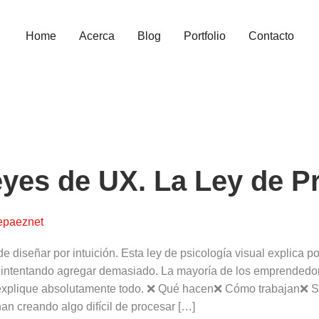
Home
Acerca
Blog
Portfolio
Contacto
es
.
yes de UX. La Ley de P
epaeznet
gnanz
de diseñar por intuición. Esta ley de psicología visual explic
 intentando agregar demasiado. La mayoría de los emprendedor
explique absolutamente todo. ❌ Qué hacen❌ Cómo trabajan❌ Su
nan creando algo difícil de procesar […]