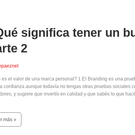
ué
nifica
er
ué significa tener un 
en
rte 2
nding?
te
epaeznet
 es el valor de una marca personal? 1 El Branding es una prue
a confianza aunque todavía no tengas otras pruebas sociales c
dores, y sugiere que invertís en calidad y que sabés lo que ha
r más »