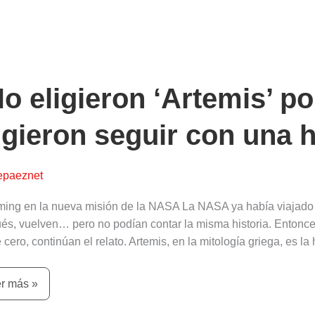
gieron
temis’
o eligieron ‘Artemis’ p
ética…
igieron seguir con una h
gieron
uir
epaeznet
a
oria.”
ming en la nueva misión de la NASA La NASA ya había viajado
és, vuelven… pero no podían contar la misma historia. Entonces 
cero, continúan el relato. Artemis, en la mitología griega, es l
r más »