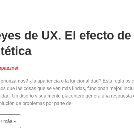
es
.
yes de UX. El efecto de
cto
tética
bilidad
ética
epaeznet
priorizamos? ¿la apariencia o la funcionalidad? Esta regla psi
os que las cosas que se ven más lindas, funcionan mejor. Incl
lidad. Un diseño visualmente placentero genera una respuesta 
solución de problemas por parte del
r más »