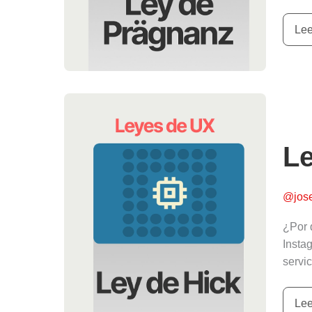
Lee
Ley
de
UX
Le
La
Ley
de
@jos
Hic
¿Por 
Insta
servi
Lee