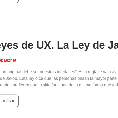
es
.
yes de UX. La Ley de J
epaeznet
ob
tan original debe ser nuestras interfaces? Esta regla te va a 
 de Jakob. Esta ley dice que las personas pasan la mayor parte d
suarios prefieren que tu sitio funcione de la misma forma que to
r más »