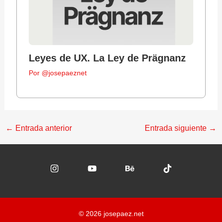
Leyes de UX. La Ley de Prägnanz
Por
@josepaeznet
←
Entrada anterior
Entrada siguiente
→
© 2026 josepaez.net