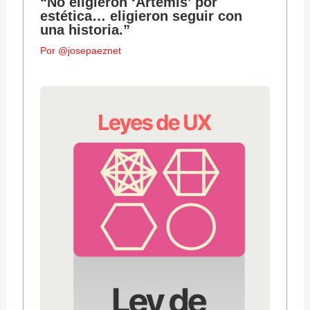
“No eligieron ‘Artemis’ por
estética… eligieron seguir con
una historia.”
Por
@josepaeznet