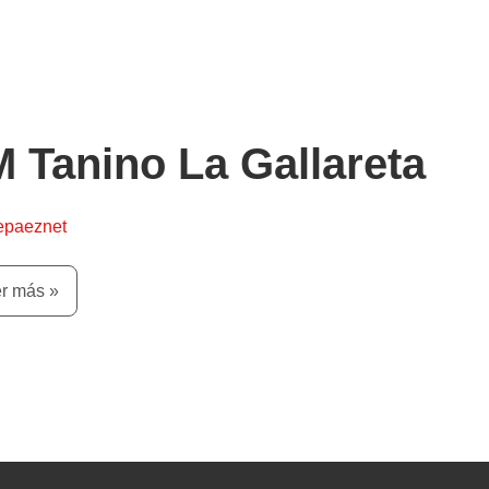
ino
 Tanino La Gallareta
lareta
epaeznet
r más »