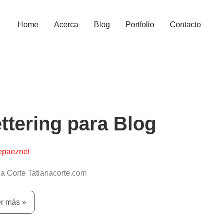
Home
Acerca
Blog
Portfolio
Contacto
tering
a
g
ttering para Blog
epaeznet
na Corte Tatianacorte.com
r más »