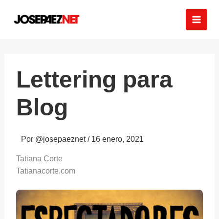
Ir
al
contenido
Lettering para
Blog
Por
@josepaeznet
/
16 enero, 2021
Tatiana Corte
Tatianacorte.com