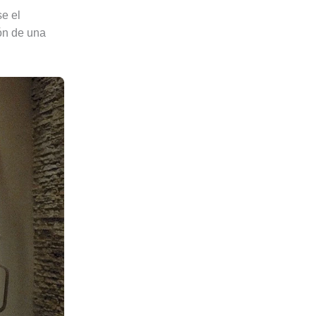
se el
ón de una