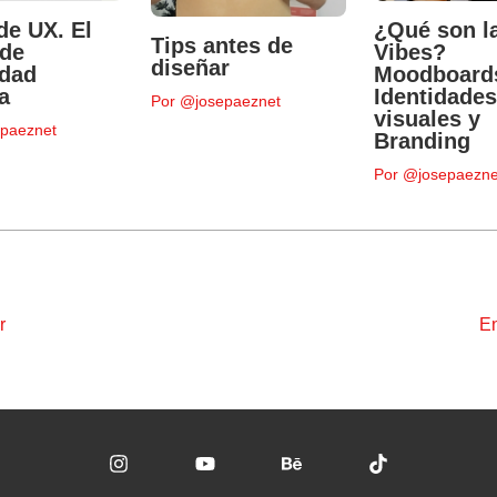
de UX. El
¿Qué son l
Tips antes de
 de
Vibes?
diseñar
idad
Moodboard
a
Identidade
Por
@josepaeznet
visuales y
paeznet
Branding
Por
@josepaezne
r
En