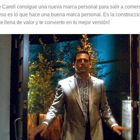
ve Carell consigue una nueva marca personal para salir a comer
so es lo que hace una buena marca personal. Es la construcci
 llena de valor y te convierte en tu mejor versión!