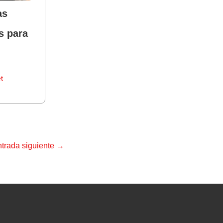
as
s para
s
t
trada siguiente
→