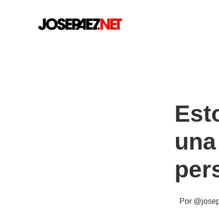
Ir
al
contenido
Esto
una
per
Por
@jose