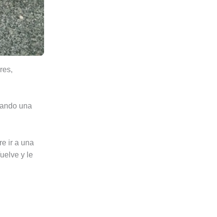
res,
scando una
e ir a una
uelve y le